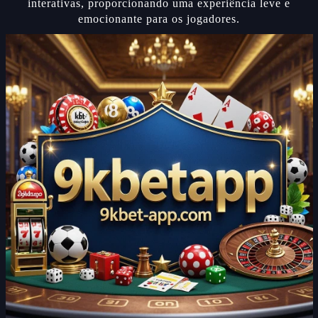
interativas, proporcionando uma experiência leve e
emocionante para os jogadores.