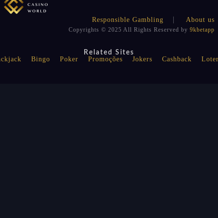
Responsible Gambling
About us
Copyrights © 2025 All Rights Reserved by
9kbetapp
Related Sites
ackjack
Bingo
Poker
Promoções
Jokers
Cashback
Loter