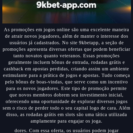
As promoções em jogos online são uma excelente maneira
de atrair novos jogadores, além de manter o interesse dos
usuários já cadastrados. No site 9kbetapp, a seção de
promoções apresenta diversas ofertas que podem beneficiar
tanto novatos quanto veteranos. Essas promoções
geralmente incluem bônus de entrada, rodadas grátis e
cashback em apostas perdidas, criando assim um ambiente
estimulante para a prática de jogos e apostas. Tudo começa
pelo bônus de boas-vindas, que serve como um incentivo
para os novos jogadores. Este tipo de promoção permite
que novos membros dobrem seu investimento inicial,
oferecendo uma oportunidade de explorar diversos jogos
sem o risco de perder todo o seu capital logo de cara. Além
disso, as rodadas grátis em slots são uma tática utilizada
amplamente para engajar os joga.
dores. Com essa oferta, os usuários podem jogar