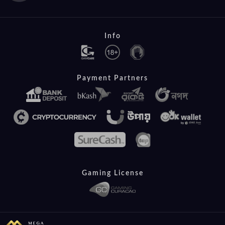
Info
Payment Partners
Gaming License