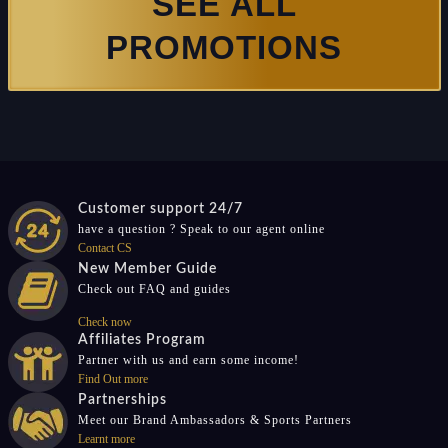
SEE ALL
PROMOTIONS
Customer support 24/7
have a question ? Speak to our agent online
Contact CS
New Member Guide
Check out FAQ and guides
Check now
Affiliates Program
Partner with us and earn some income!
Find Out more
Partnerships
Meet our Brand Ambassadors & Sports Partners
Learnt more