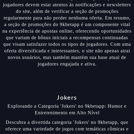
jogadores devem estar atentos às notificações e newsletters
do site, além de verificar a seção de promoções
regularmente para não perder nenhuma oferta. Em resumo,
a seção de promoções do 9kbetapp é um componente vital
na experiência de apostas online, oferecendo oportunidades
que variam de bônus iniciais a recompensas continuadas
que visam satisfazer todos os tipos de jogadores. Com uma
oferta diversificada e interessantes, o site não apenas atrai
novos usuários, mas também mantém sua base atual de
jogadores engajada e ativa.
Jokers
Explorando a Categoria 'Jokers' no 9kbetapp: Humor e
Entretenimento em Alto Nível
Descubra a divertida categoria 'Jokers' no 9kbetapp, que
oferece uma variedade de jogos com temáticas cômicas e